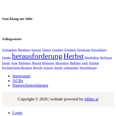
Vom Klang zur Stille
Schlagwörter
Achtsamkeit
Beziehung
burnout
Chance
Coaching
Egoismus
Emotionen
Entwicklung
herausforderung
Herbst
Familie
Herzlichkeit
Hoffnung
Kinder
Krise
Mediation
Mensch
Menschen
Motivation
Mädchen
natur
Problem
Psychologische Beratung
Respekt
rückzug
Schule
weihnachten
Wertschätzung
Impressum
AGBs
Datenschutzerklärung
Copyright © 2026 | website powered by
mblue.at
Login