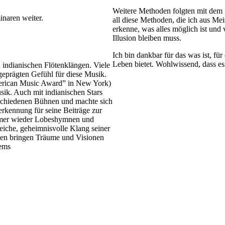
Weitere Methoden folgten mit dem Z
inaren weiter.
all diese Methoden, die ich aus Mei
erkenne, was alles möglich ist und 
Illusion bleiben muss.
Ich bin dankbar für das was ist, fü
Leben bietet. Wohlwissend, dass es 
indianischen Flötenklängen. Viele
eprägten Gefühl für diese Musik.
merican Music Award” in New York)
sik. Auch mit indianischen Stars
erschiedenen Bühnen und machte sich
rkennung für seine Beiträge zur
immer wieder Lobeshymnen und
weiche, geheimnisvolle Klang seiner
onen bringen Träume und Visionen
tems