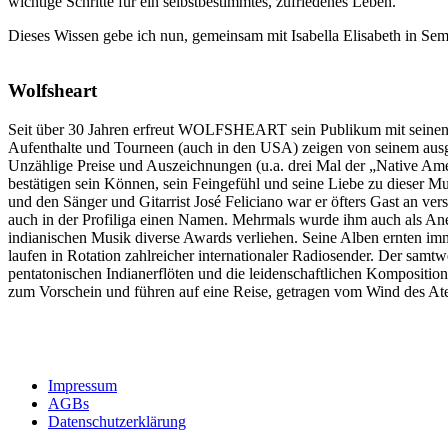
wichtige Schritte für ein selbstbestimmtes, zufriedenes Leben.
Dieses Wissen gebe ich nun, gemeinsam mit Isabella Elisabeth in Sem
Wolfsheart
Seit über 30 Jahren erfreut WOLFSHEART sein Publikum mit seinen 
Aufenthalte und Tourneen (auch in den USA) zeigen von seinem ausg
Unzählige Preise und Auszeichnungen (u.a. drei Mal der „Native A
bestätigen sein Können, sein Feingefühl und seine Liebe zu dieser Mu
und den Sänger und Gitarrist José Feliciano war er öfters Gast an v
auch in der Profiliga einen Namen. Mehrmals wurde ihm auch als Ane
indianischen Musik diverse Awards verliehen. Seine Alben ernten 
laufen in Rotation zahlreicher internationaler Radiosender. Der samt
pentatonischen Indianerflöten und die leidenschaftlichen Kompositi
zum Vorschein und führen auf eine Reise, getragen vom Wind des A
Impressum
AGBs
Datenschutzerklärung