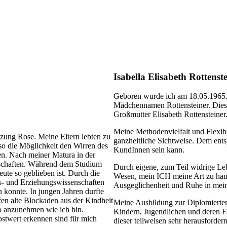
Isabella Elisabeth Rottenst
Geboren wurde ich am 18.05.1965. 
Mädchennamen Rottensteiner. Diese
Großmutter Elisabeth Rottensteiner
Meine Methodenvielfalt und Flexibil
zung Rose. Meine Eltern lebten zu
ganzheitliche Sichtweise. Dem ents
 so die Möglichkeit den Wirren des
KundInnen sein kann.
n. Nach meiner Matura in der
nschaften. Während dem Studium
Durch eigene, zum Teil widrige Le
eute so geblieben ist. Durch die
Wesen, mein ICH meine Art zu hande
s- und Erziehungswissenschaften
Ausgeglichenheit und Ruhe in mei
 konnte. In jungen Jahren durfte
fen alte Blockaden aus der Kindheit
Meine Ausbildung zur Diplomierten
 so anzunehmen wie ich bin.
Kindern, Jugendlichen und deren Fam
stwert erkennen sind für mich
dieser teilweisen sehr herausford