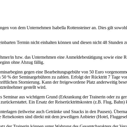
ngen von dem Unternehmen Isabella Rottensteiner an. Dies gilt sowoh
einbarten Termin nicht einhalten können und diesen nicht 48 Stunden zu
ehmer/in bzw. das Unternehmen eine Anmeldebestätigung sowie eine R
eginn ohne Abzug fällig.
eminarbeginn gegen eine Bearbeitungsgebühr von 50 Euro vorgenomme
 50 % der Seminargebühren zu zahlen. Erfolgt der Rücktritt 7 Tage vor
hriftlichen Stornierung. Kann der freigewordene Platz anderweitig bes
zteilnehmer gestellt wird.
das Seminar aus wichtigem Grund (Erkrankung der Trainerin oder zu ger
zurückerstattet. Ein Ersatz der Reiserücktrittskosten (z.B. Flug, Bah
terlagen (teilweise auch Getränke und Snacks in den Pausen). Überna
Reisekosten sind direkt mit dem jeweiligen Anbieter (Hotel, Fluggese
tz der Trainerin können unter Wahrung des Gesamtcharakters der Vera