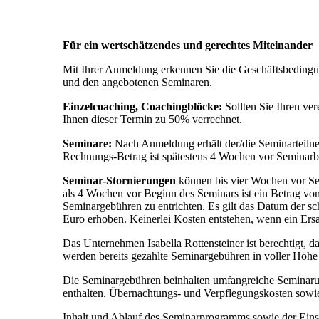
Für ein wertschätzendes und gerechtes Miteinander
Mit Ihrer Anmeldung erkennen Sie die Geschäftsbedingu
und den angebotenen Seminaren.
Einzelcoaching, Coachingblöcke:
Sollten Sie Ihren ver
Ihnen dieser Termin zu 50% verrechnet.
Seminare:
Nach Anmeldung erhält der/die Seminarteiln
Rechnungs-Betrag ist spätestens 4 Wochen vor Seminarb
Seminar-Stornierungen
können bis vier Wochen vor S
als 4 Wochen vor Beginn des Seminars ist ein Betrag von
Seminargebühren zu entrichten. Es gilt das Datum der sc
Euro erhoben. Keinerlei Kosten entstehen, wenn ein Ersat
Das Unternehmen Isabella Rottensteiner ist berechtigt, 
werden bereits gezahlte Seminargebühren in voller Höhe 
Die Seminargebühren beinhalten umfangreiche Seminarun
enthalten. Übernachtungs- und Verpflegungskosten sowie 
Inhalt und Ablauf des Seminarprogramms sowie der Einsa