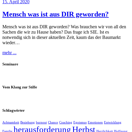
15. April 2020
Mensch was ist aus DIR geworden?
Mensch was ist aus DIR geworden? Was brauchen wir von all den
Sachen die wir zu Hause haben? Das frage ich SIE. Ist es
notwendig sich in dieser aktuellen Zeit, kaum das der Baumarkt
wieder…
mehr ...
Seminare
Vom Klang zur Stille
Schlagwörter
Achtsamkeit
Beziehung
burnout
Chance
Coaching
Egoismus
Emotionen
Entwicklung
herausforderung
Herbst
Familie
Herzlichkeit
Hoffnung