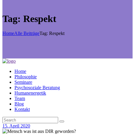
Tag: Respekt
Home
Alle Beiträge
Tag: Respekt
Home
Philosophie
Seminare
Psychosoziale Beratung
Humanenergetik
Team
Blog
Kontakt
15. April 2020